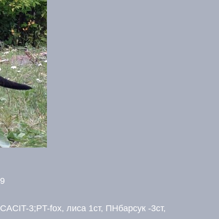
09
 CACIT-3;PT-fox, лиса 1ст, ПНбарсук -3ст,