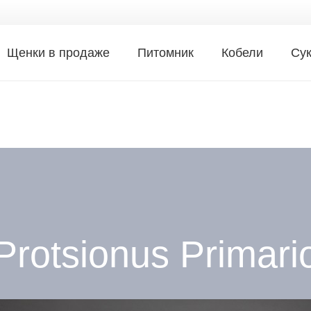
Щенки в продаже
Питомник
Кобели
Су
Protsionus Primari