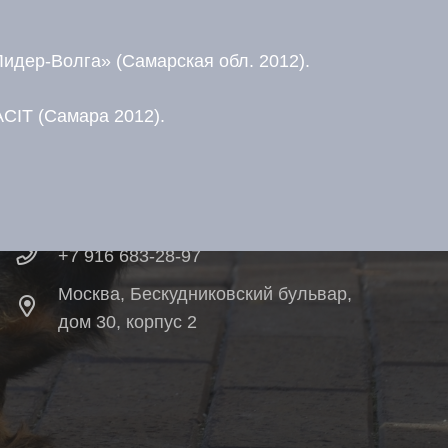
идер-Волга» (Самарская обл. 2012).
CIT (Самара 2012).
Контакты
protsionus99@mail.ru
+7 916 683-28-97
Москва, Бескудниковский бульвар,
дом 30, корпус 2