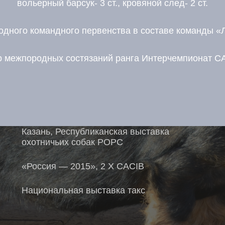
вольерный барсук- 3 ст., кровяной след- 2 ст.
ного командного первенства в составе команды «Л
 межпородных состязаний ранга Интерчемпионат CA
Свежие публикации
Поздравляем Габора Асцталоса
Казань, Республиканская выставка
охотничьих собак РОРС
«Россия — 2015», 2 X CACIB
Национальная выставка такс