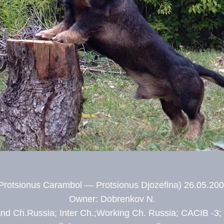
Protsionus Carambol — Protsionus Djozefina) 26.05.20
Owner: Dobrenkov N.
nd Ch.Russia; Inter Ch.;Working Ch. Russia; CACIB -3;