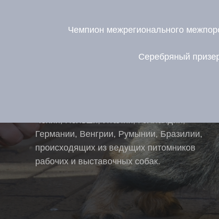
Чемпион межрегионального межпород
Серебряный призер
ПРОЦИОНУС
Питомник основан на производителях из
Чехии, Польши, Италии, Голландии,
Германии, Венгрии, Румынии, Бразилии,
происходящих из ведущих питомников
рабочих и выставочных собак.