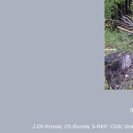
(
J.Ch.Russia; Ch.Russia; 5-RKF; Club; Gra