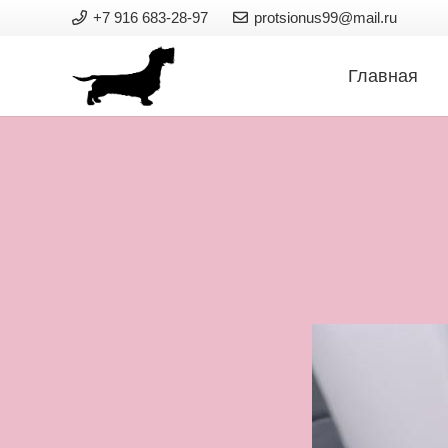
+7 916 683-28-97
protsionus99@mail.ru
Главная