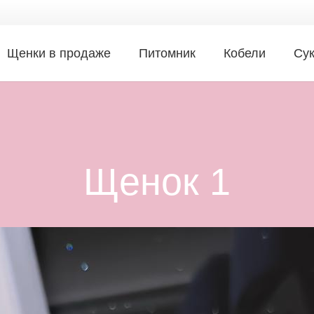
Щенки в продаже
Питомник
Кобели
Су
Щенок 1